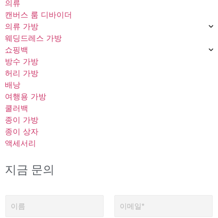
의류
캔버스 룸 디바이더
의류 가방
웨딩드레스 가방
쇼핑백
방수 가방
허리 가방
배낭
여행용 가방
쿨러백
종이 가방
종이 상자
액세서리
지금 문의
이
이
름
메