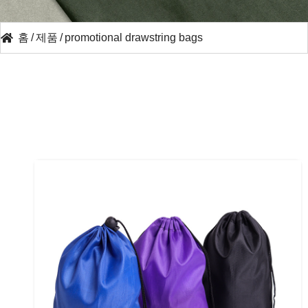
홈
/
제품
/
promotional drawstring bags