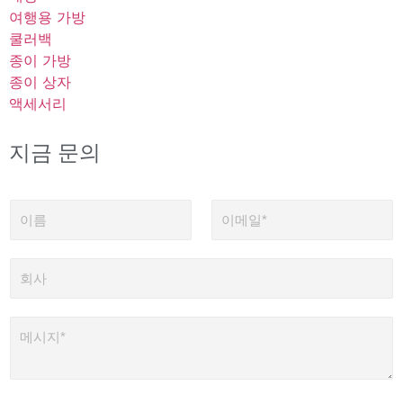
여행용 가방
쿨러백
종이 가방
종이 상자
액세서리
지금 문의
이
이
름
메
일
*
회
사
메
시
지
*