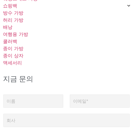
쇼핑백
방수 가방
허리 가방
배낭
여행용 가방
쿨러백
종이 가방
종이 상자
액세서리
지금 문의
이
이
름
메
일
*
회
사