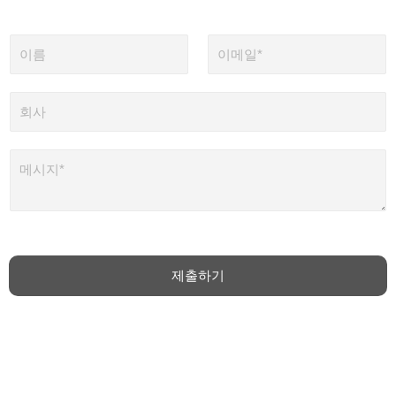
이
이
름
메
일
*
회
사
메
시
지
*
제출하기