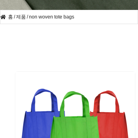
홈
/
제품
/
non woven tote bags