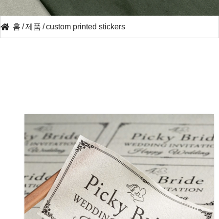
홈
/
제품
/
custom printed stickers