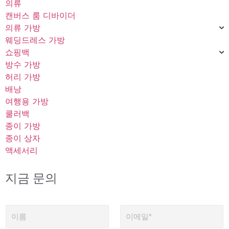
의류
캔버스 룸 디바이더
의류 가방
웨딩드레스 가방
쇼핑백
방수 가방
허리 가방
배낭
여행용 가방
쿨러백
종이 가방
종이 상자
액세서리
지금 문의
이
이
름
메