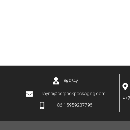
레이나
rayna@csrpackpackaging.com
샤먼
+86-15959237795