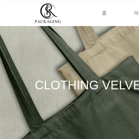
홈
제
CLOTHING VELV