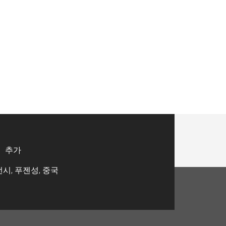
추가
시, 푸젠성, 중국