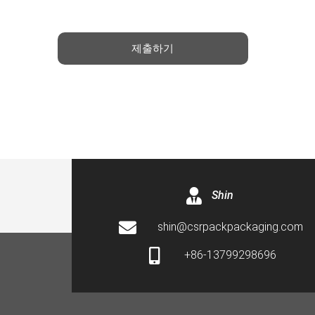
제출하기
Shin
shin@csrpackpackaging.com
+86-13799298696