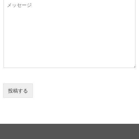
メ
要
ッ
セ
ー
ジ
*
投稿する