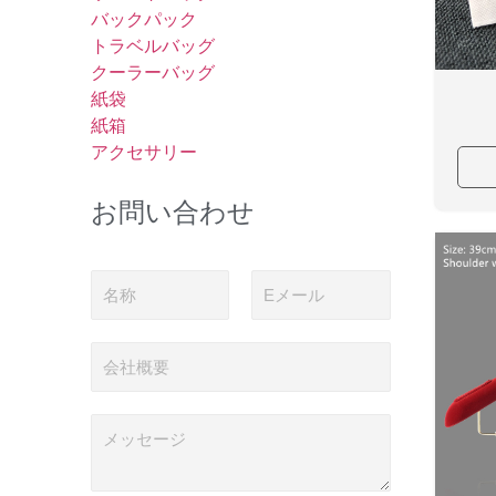
バックパック
トラベルバッグ
クーラーバッグ
紙袋
紙箱
アクセサリー
お問い合わせ
名
電
称
子
メ
ー
会
ル
社
*
概
要
メ
ッ
セ
ー