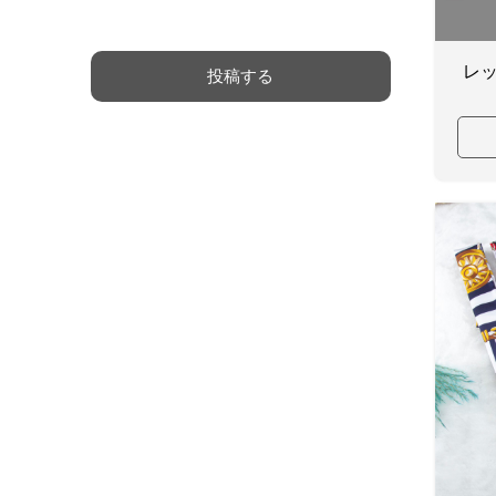
ジ
*
レ
投稿する