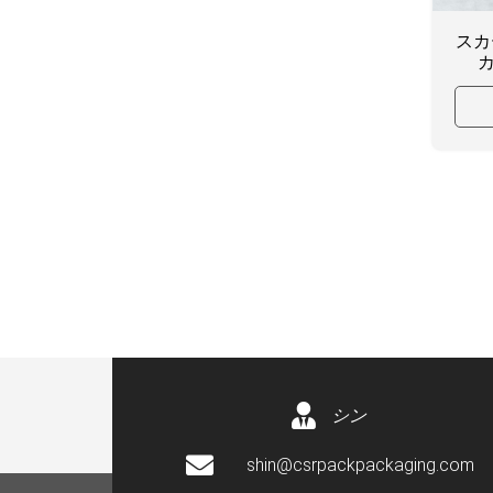
スカ
シン
shin@csrpackpackaging.com