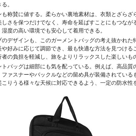
きる。
ンも称賛に値する。柔らかい裏地素材は、衣類とざらざ
美しさを保つだけでなく、寿命を延ばすことにもつなが
、湿度の高い環境でも安心して着用できる。
プのデザインも、このガーメントバッグの考え抜かれた
長や好みに応じて調節でき、最も快適な方法を見つける
行者の負担を軽減し、旅をよりリラックスした楽しいも
ントバッグは細部にも気を配っている。例えば、高品質
、ファスナーやバックルなどの留め具が装備されている
起こりうる様々な天候に対応できるよう、一定の防水性