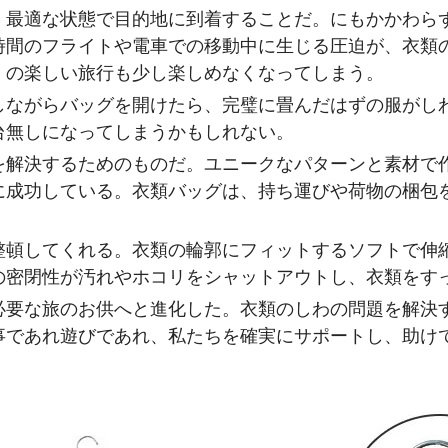
、最適な状態で目的地に到着することだ。にもかかわら
時間のフライトや電車での移動中に生じる圧迫が、衣類
くの楽しい旅行も少し楽しめなくなってしまう。
しながらバッグを開けたら、完璧に畳んだはずの服がし
台無しになってしまうかもしれない。
を解決するためのものだ。ユニークなパターンと素材で
に成功している。衣類バッグは、持ち運びや荷物の梱包
整頓してくれる。衣類の輪郭にフィットするソフトで伸
の密閉性が汚れやホコリをシャットアウトし、衣類をす
必要な旅のお供へと進化した。衣類のしわの問題を解決
事であれ遊びであれ、私たちを確実にサポートし、助け