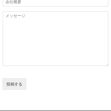
社
ル
概
*
メ
要
ッ
セ
ー
ジ
*
投稿する