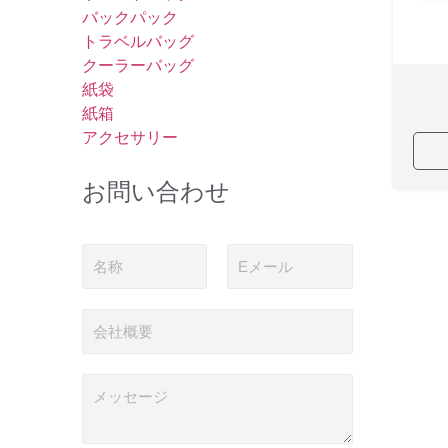
バックパック
トラベルバッグ
クーラーバッグ
紙袋
紙箱
アクセサリー
お問い合わせ
名
電
称
子
メ
ー
会
ル
社
*
概
要
メ
ッ
セ
ー