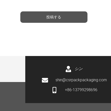
ジ
*
投稿する
シン
shin@csrpackpackaging.com
+86-13799298696