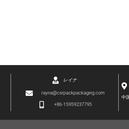
レイナ
rayna@csrpackpackaging.com
中
+86-15959237795