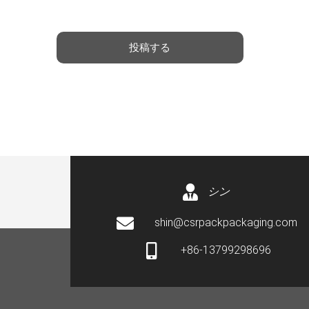
ジ
*
投稿する
シン
shin@csrpackpackaging.com
+86-13799298696