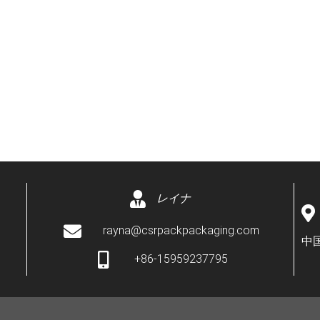
レイナ
rayna@csrpackpackaging.com
中
+86-15959237795