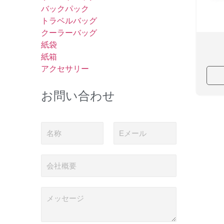
バックパック
トラベルバッグ
クーラーバッグ
紙袋
紙箱
アクセサリー
お問い合わせ
名
電
称
子
メ
ー
会
ル
社
*
概
要
メ
ッ
セ
ー