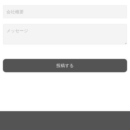
メ
ー
会
ル
社
*
概
要
メ
ッ
セ
ー
ジ
*
投稿する