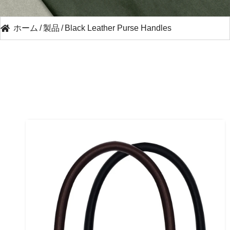
ホーム
/
製品
/
Black Leather Purse Handles