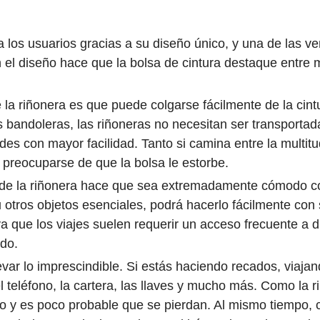
os usuarios gracias a su diseño único, y una de las ven
n el diseño hace que la bolsa de cintura destaque entre
e la riñonera es que puede colgarse fácilmente de la cint
bandoleras, las riñoneras no necesitan ser transportada
es con mayor facilidad. Tanto si camina entre la multitud
e preocuparse de que la bolsa le estorbe.
s de la riñonera hace que sea extremadamente cómodo co
 u otros objetos esenciales, podrá hacerlo fácilmente c
a que los viajes suelen requerir un acceso frecuente a d
ido.
evar lo imprescindible. Si estás haciendo recados, via
l teléfono, la cartera, las llaves y mucho más. Como la 
vo y es poco probable que se pierdan. Al mismo tiempo, 