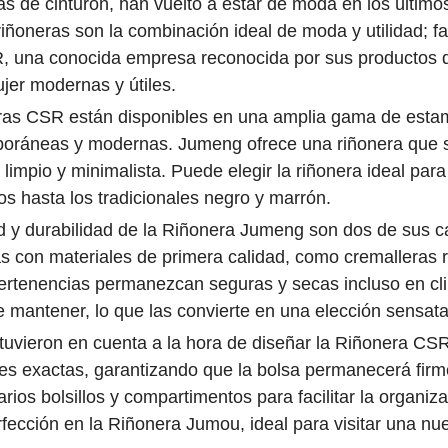
s de cinturón, han vuelto a estar de moda en los último
iñoneras son la combinación ideal de moda y utilidad; fa
 una conocida empresa reconocida por sus productos de 
jer modernas y útiles.
ras CSR están disponibles en una amplia gama de est
oráneas y modernas. Jumeng ofrece una riñonera que se 
limpio y minimalista. Puede elegir la riñonera ideal par
os hasta los tradicionales negro y marrón.
ad y durabilidad de la Riñonera Jumeng son dos de sus ca
s con materiales de primera calidad, como cremalleras r
ertenencias permanezcan seguras y secas incluso en c
e mantener, lo que las convierte en una elección sensata
tuvieron en cuenta a la hora de diseñar la Riñonera CSR
ones exactas, garantizando que la bolsa permanecerá firm
ios bolsillos y compartimentos para facilitar la organiza
fección en la Riñonera Jumou, ideal para visitar una nu