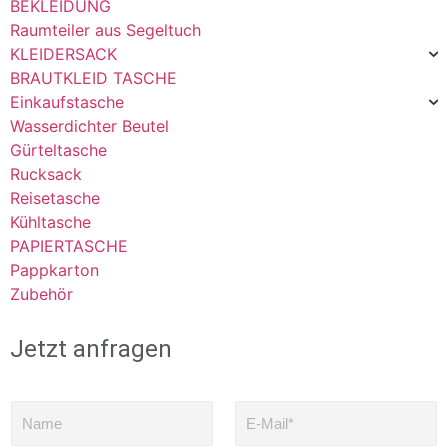
BEKLEIDUNG
Raumteiler aus Segeltuch
KLEIDERSACK
BRAUTKLEID TASCHE
Einkaufstasche
Wasserdichter Beutel
Gürteltasche
Rucksack
Reisetasche
Kühltasche
PAPIERTASCHE
Pappkarton
Zubehör
Jetzt anfragen
N
E
a
-