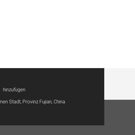
hinzufügen
men Stadt, Provinz Fujian, China