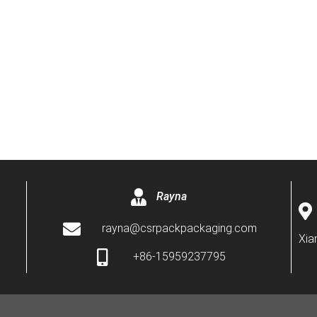
Rayna
rayna@csrpackpackaging.com
Xia
+86-15959237795