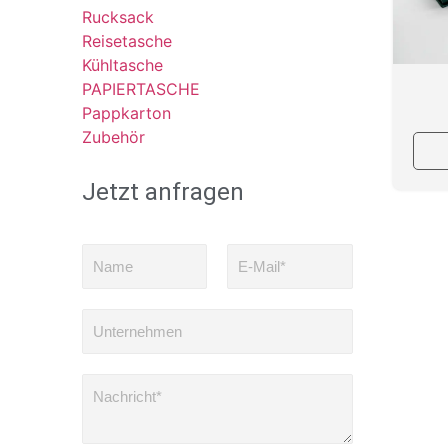
Rucksack
Reisetasche
Kühltasche
PAPIERTASCHE
Pappkarton
Zubehör
Jetzt anfragen
N
E
a
-
m
M
e
a
U
i
n
l
t
*
e
N
r
a
n
c
e
h