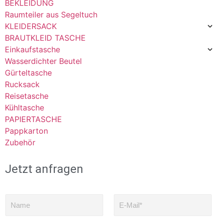
BEKLEIDUNG
Raumteiler aus Segeltuch
KLEIDERSACK
BRAUTKLEID TASCHE
Einkaufstasche
Wasserdichter Beutel
Gürteltasche
Rucksack
Reisetasche
Kühltasche
PAPIERTASCHE
Pappkarton
Zubehör
Jetzt anfragen
N
E
a
-