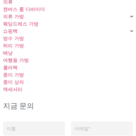
의류
캔버스 룸 디바이더
의류 가방
웨딩드레스 가방
쇼핑백
방수 가방
허리 가방
배낭
여행용 가방
쿨러백
종이 가방
종이 상자
액세서리
지금 문의
이
이
름
메