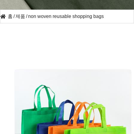
홈
/
제품
/
non woven reusable shopping bags