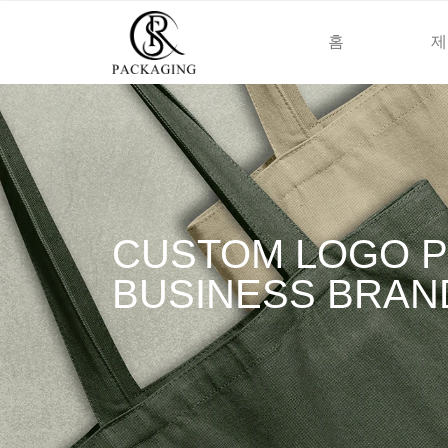
홈
제
CUSTOM LOGO P
BUSINESS BRAN