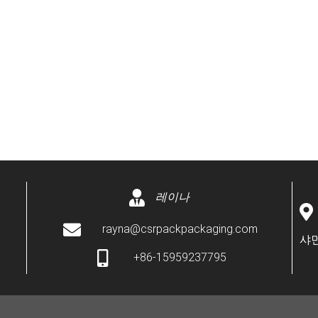
레이나
rayna@csrpackpackaging.com
샤먼
+86-15959237795