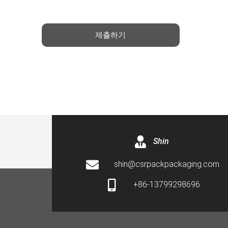
제출하기
Shin
shin@csrpackpackaging.com
+86-13799298696