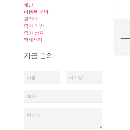
배낭
여행용 가방
쿨러백
종이 가방
종이 상자
액세서리
지금 문의
이
이
름
메
일
*
회
사
메
시
지
*