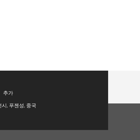
추가
시, 푸젠성, 중국