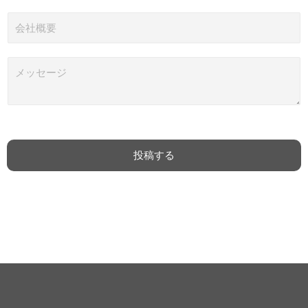
メ
ー
会
ル
社
*
概
要
メ
ッ
セ
ー
ジ
*
投稿する