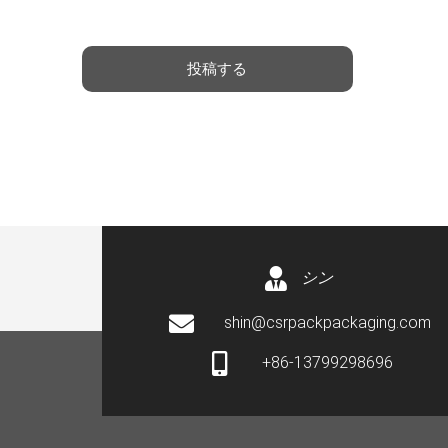
ジ
*
投稿する
シン
shin@csrpackpackaging.com
+86-13799298696