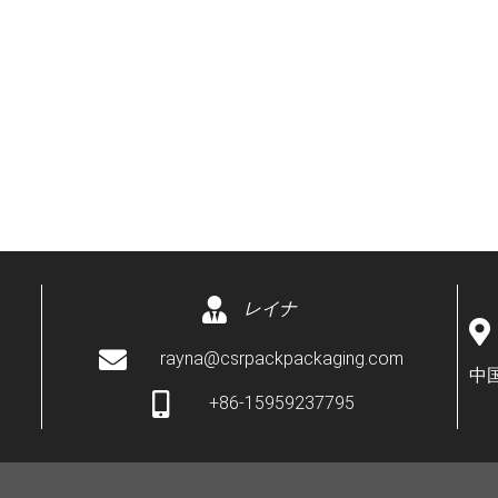
レイナ
rayna@csrpackpackaging.com
中
+86-15959237795