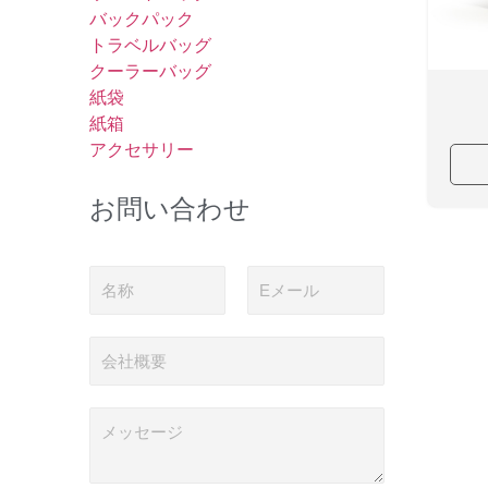
バックパック
トラベルバッグ
クーラーバッグ
紙袋
紙箱
アクセサリー
お問い合わせ
名
電
称
子
メ
ー
会
ル
社
*
概
要
メ
ッ
セ
ー